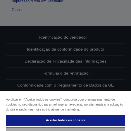
Impressão direta em vestuário
Global
Identificação do vendedor
Identificação da conformidade do produto
Declaração de Privacidade das Informações
Formulário de retratação
Conformidade com o Regulamento de Dados da UE
Contacte-nos sobre os seus dados
Ao clicar em "Aceitar todos os cookies", concorda com o armazenamento de
cookies no seu dispositivo para melhorar a navegação no site, analisar a utilização
Informações sobre cookies
do site e ajudar nas nossas iniciativas de marketing.
Aceitar todos os cookies
Compromisso da Epson para com a acessibilidade