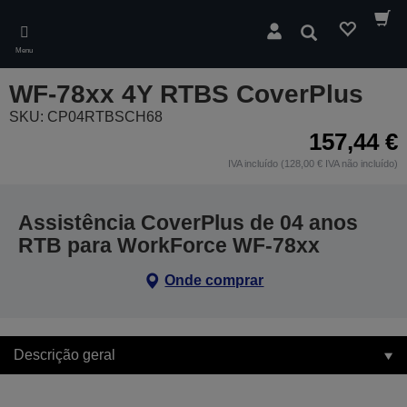
Skip
to
Pesquisar
main
Menu
content
WF-78xx 4Y RTBS CoverPlus
SKU: CP04RTBSCH68
157,44 €
IVA incluído (128,00 € IVA não incluído)
Assistência CoverPlus de 04 anos
RTB para WorkForce WF-78xx
Onde comprar
Descrição geral