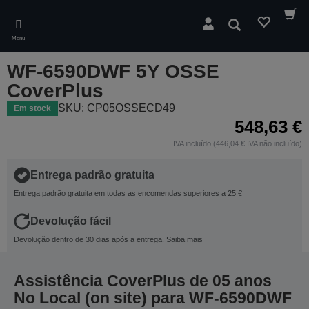
Skip
to
Pesquisar
main
Menu
content
WF-6590DWF 5Y OSSE
CoverPlus
SKU: CP05OSSECD49
Em stock
548,63 €
IVA incluído (446,04 € IVA não incluído)
Entrega padrão gratuita
Entrega padrão gratuita em todas as encomendas superiores a 25 €
Devolução fácil
Devolução dentro de 30 dias após a entrega.
Saiba mais
Assistência CoverPlus de 05 anos
No Local (on site) para WF-6590DWF