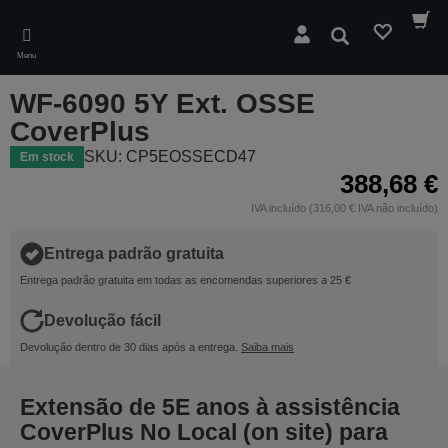
Skip
to
Pesquisar
main
Menu
content
WF-6090 5Y Ext. OSSE
CoverPlus
SKU: CP5EOSSECD47
Em stock
388,68 €
IVA incluído (316,00 € IVA não incluído)
Entrega padrão gratuita
Entrega padrão gratuita em todas as encomendas superiores a 25 €
Devolução fácil
Devolução dentro de 30 dias após a entrega.
Saiba mais
Extensão de 5E anos à assistência
CoverPlus No Local (on site) para