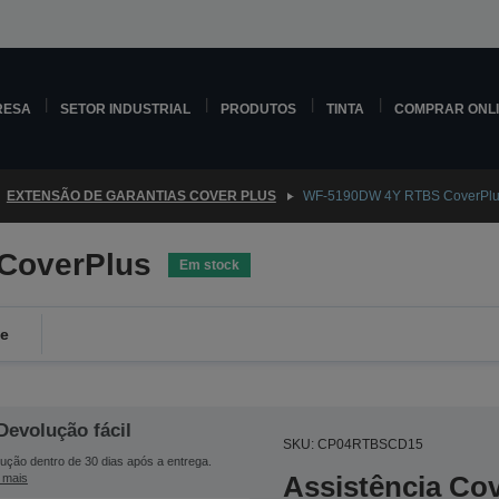
RESA
SETOR INDUSTRIAL
PRODUTOS
TINTA
COMPRAR ONL
EXTENSÃO DE GARANTIAS COVER PLUS
WF-5190DW 4Y RTBS CoverPl
CoverPlus
Em stock
de
Devolução fácil
SKU: CP04RTBSCD15
ução dentro de 30 dias após a entrega.
Assistência Co
 mais