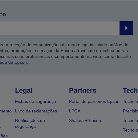
son
Enviar
iza a receção de comunicações de marketing, incluindo análise de
ntos, promoções e serviços da Epson através de e-mail ou outras
ase nas suas preferências e comportamento na web, como descrito
dade da Epson
.
Legal
Partners
Tech
Fichas de segurança
Portal de parceiros Epson
Tecnolo
amento
Livro de reclamações
LPGA
Precisi
Notificações de
Shakira + Epson
Tecnolo
o
segurança
Tecnolo
ções