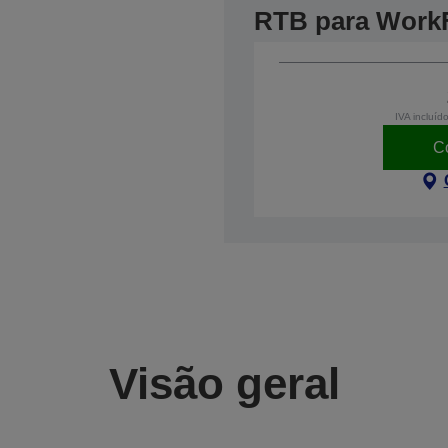
RTB para Work
IVA incluíd
C
Visão geral