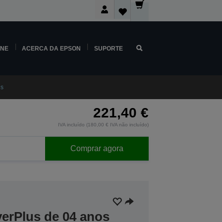
INE
ACERCA DA EPSON
SUPORTE
us
221,40 €
IVA incluído (180,00 € IVA não incluído)
Comprar agora
verPlus de 04 anos