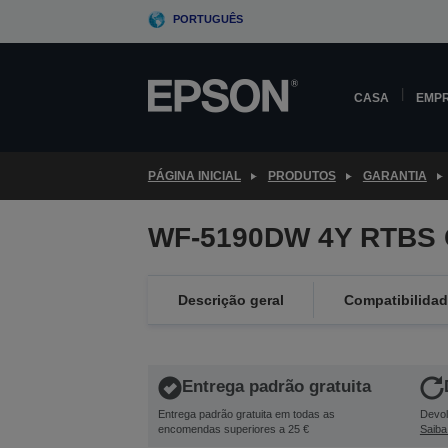
Skip
PORTUGUÊS
to
main
content
CASA
EMP
PÁGINA INICIAL
PRODUTOS
GARANTIA
WF-5190DW 4Y RTBS 
Descrição geral
Compatibilida
Entrega padrão gratuita
Entrega padrão gratuita em todas as
Devol
encomendas superiores a 25 €
Saiba