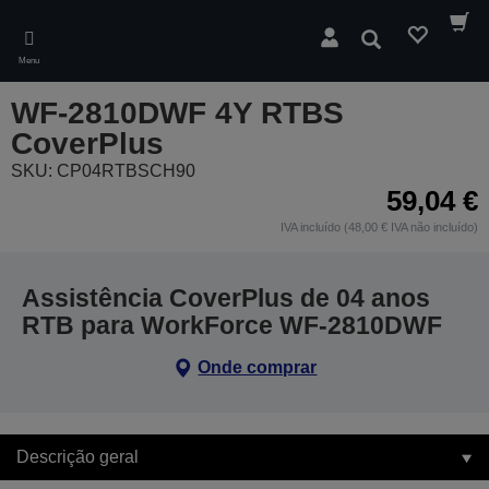
Skip
to
Pesquisar
main
Menu
content
WF-2810DWF 4Y RTBS
CoverPlus
SKU: CP04RTBSCH90
59,04 €
IVA incluído (48,00 € IVA não incluído)
Assistência CoverPlus de 04 anos
RTB para WorkForce WF-2810DWF
Onde comprar
Descrição geral