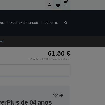
INE
ACERCA DA EPSON
SUPORTE
lus
61,50 €
IVA incluído (50,00 € IVA não incluído)
verPlus de 04 anos