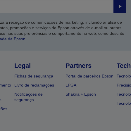
Enviar
iza a receção de comunicações de marketing, incluindo análise de
ntos, promoções e serviços da Epson através de e-mail ou outras
ase nas suas preferências e comportamento na web, como descrito
dade da Epson
.
Legal
Partners
Tech
Fichas de segurança
Portal de parceiros Epson
Tecnolo
amento
Livro de reclamações
LPGA
Precisi
Notificações de
Shakira + Epson
Tecnolo
o
segurança
Tecnolo
ções