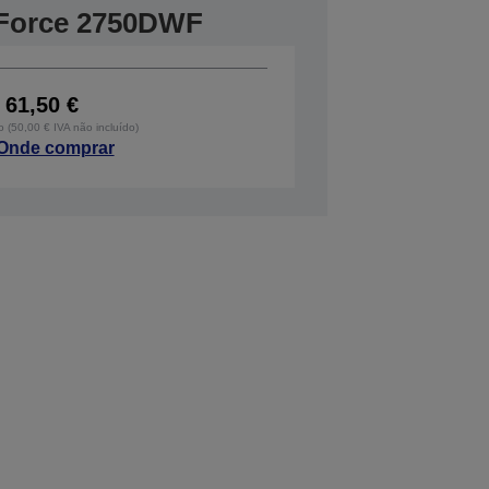
Force 2750DWF
61,50 €
o (50,00 € IVA não incluído)
Onde comprar