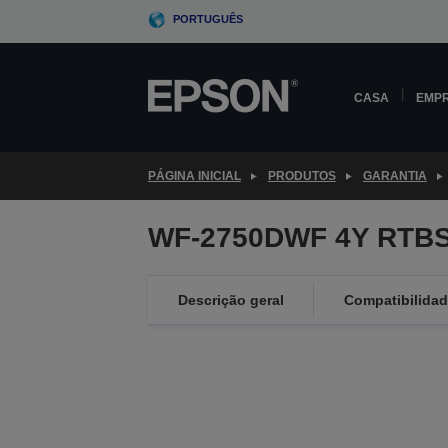
Skip
PORTUGUÊS
to
main
content
CASA
EMP
PÁGINA INICIAL
PRODUTOS
GARANTIA
WF-2750DWF 4Y RTBS
Descrição geral
Compatibilida