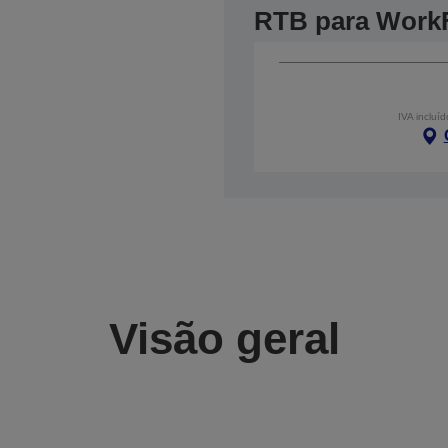
RTB para Work
IVA incluíd
Visão geral