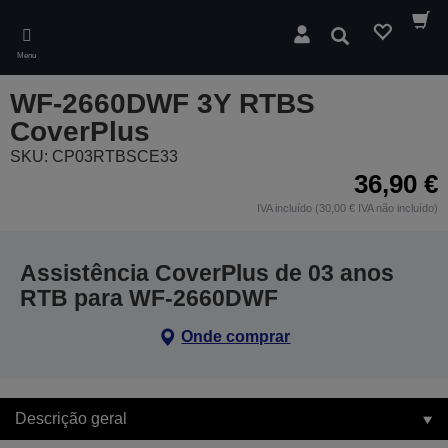
Skip
to
Pesquisar
main
Menu
content
WF-2660DWF 3Y RTBS
CoverPlus
SKU: CP03RTBSCE33
36,90 €
IVA incluído (30,00 € IVA não incluído)
Assistência CoverPlus de 03 anos
RTB para WF-2660DWF
Onde comprar
Descrição geral