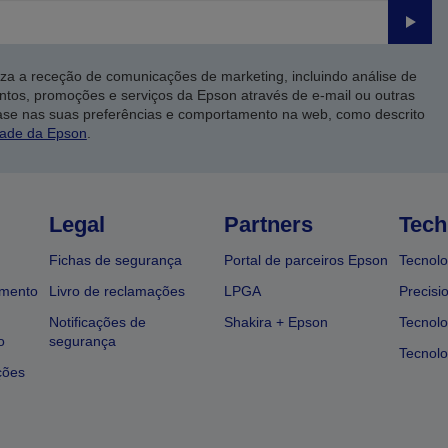
Enviar
iza a receção de comunicações de marketing, incluindo análise de
ntos, promoções e serviços da Epson através de e-mail ou outras
ase nas suas preferências e comportamento na web, como descrito
dade da Epson
.
Legal
Partners
Tech
Fichas de segurança
Portal de parceiros Epson
Tecnolo
amento
Livro de reclamações
LPGA
Precisi
Notificações de
Shakira + Epson
Tecnolo
o
segurança
Tecnolo
ções