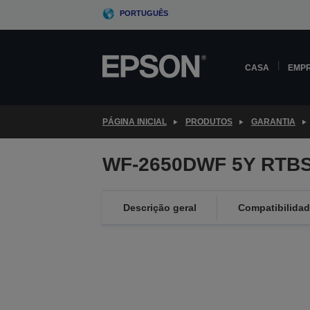
Skip
PORTUGUÊS
to
main
content
CASA
EMP
PÁGINA INICIAL
PRODUTOS
GARANTIA
WF-2650DWF 5Y RTBS
Descrição geral
Compatibilida