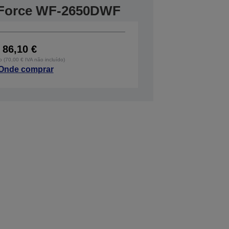
Force WF-2650DWF
86,10 €
o (70,00 € IVA não incluído)
Onde comprar