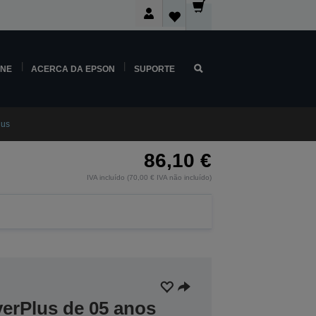
INE
ACERCA DA EPSON
SUPORTE
lus
86,10 €
IVA incluído (70,00 € IVA não incluído)
verPlus de 05 anos