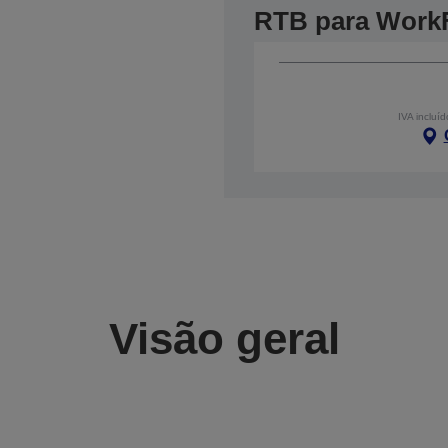
RTB para Work
IVA incluíd
Visão geral