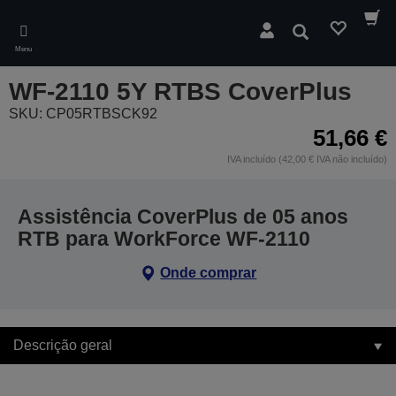
Skip
to
Pesquisar
main
Menu
content
WF-2110 5Y RTBS CoverPlus
SKU: CP05RTBSCK92
51,66 €
IVA incluído (42,00 € IVA não incluído)
Assistência CoverPlus de 05 anos
RTB para WorkForce WF-2110
Onde comprar
Descrição geral