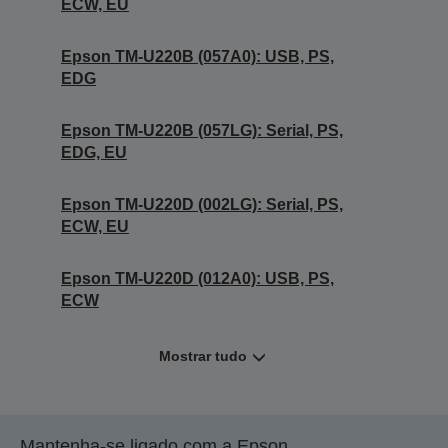
ECW, EU
Epson TM-U220B (057A0): USB, PS,
EDG
Epson TM-U220B (057LG): Serial, PS,
EDG, EU
Epson TM-U220D (002LG): Serial, PS,
ECW, EU
Epson TM-U220D (012A0): USB, PS,
ECW
Mostrar tudo
Mantenha-se ligado com a Epson