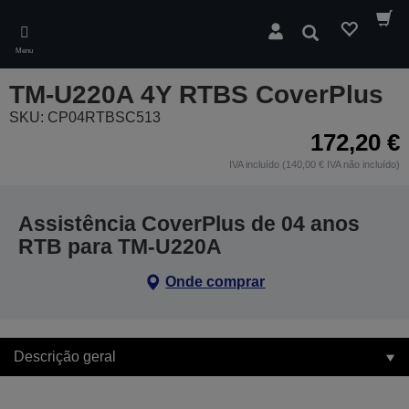
Skip
to
Pesquisar
main
Menu
content
TM-U220A 4Y RTBS CoverPlus
SKU: CP04RTBSC513
172,20 €
IVA incluído (140,00 € IVA não incluído)
Assistência CoverPlus de 04 anos
RTB para TM-U220A
Onde comprar
Descrição geral