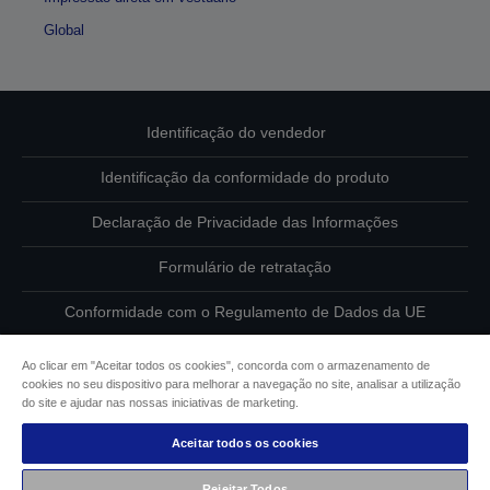
Global
Identificação do vendedor
Identificação da conformidade do produto
Declaração de Privacidade das Informações
Formulário de retratação
Conformidade com o Regulamento de Dados da UE
Contacte-nos sobre os seus dados
Ao clicar em "Aceitar todos os cookies", concorda com o armazenamento de
cookies no seu dispositivo para melhorar a navegação no site, analisar a utilização
Informações sobre cookies
do site e ajudar nas nossas iniciativas de marketing.
Aceitar todos os cookies
Compromisso da Epson para com a acessibilidade
Rejeitar Todos