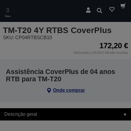
Skip
to
Pesquisar
main
Menu
content
TM-T20 4Y RTBS CoverPlus
SKU: CP04RTBSCB10
172,20 €
IVA incluído (140,00 € IVA não incluído)
Assistência CoverPlus de 04 anos
RTB para TM-T20
Onde comprar
Descrição geral