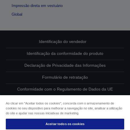
Impressão direta em vestuário
Global
Identificação do vendedor
Identificação da conformidade do produto
Declaração de Privacidade das Informações
Formulário de retratação
Conformidade com o Regulamento de Dados da UE
Contacte-nos sobre os seus dados
Ao clicar em "Aceitar todos os cookies", concorda com o armazenamento de
cookies no seu dispositivo para melhorar a navegação no site, analisar a utilização
Informações sobre cookies
do site e ajudar nas nossas iniciativas de marketing.
Aceitar todos os cookies
Compromisso da Epson para com a acessibilidade