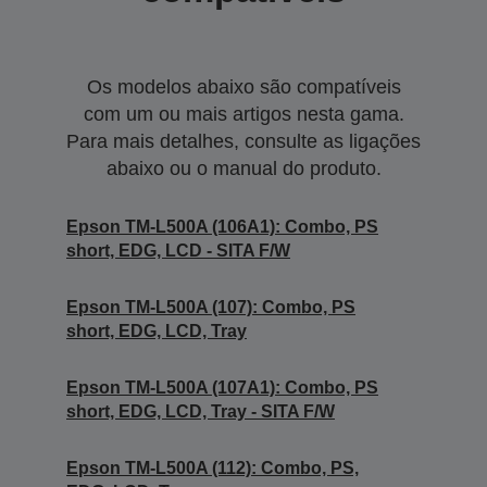
Os modelos abaixo são compatíveis
com um ou mais artigos nesta gama.
Para mais detalhes, consulte as ligações
abaixo ou o manual do produto.
Epson TM-L500A (106A1): Combo, PS
short, EDG, LCD - SITA F/W
Epson TM-L500A (107): Combo, PS
short, EDG, LCD, Tray
Epson TM-L500A (107A1): Combo, PS
short, EDG, LCD, Tray - SITA F/W
Epson TM-L500A (112): Combo, PS,