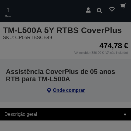
Skip
to
Pesquisar
main
Menu
content
TM-L500A 5Y RTBS CoverPlus
SKU: CP05RTBSCB49
474,78 €
IVA incluído (386,00 € IVA não incluído)
Assistência CoverPlus de 05 anos
RTB para TM-L500A
Onde comprar
Descrição geral