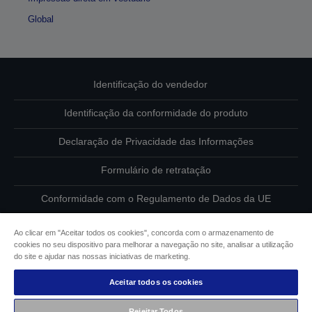
Global
Identificação do vendedor
Identificação da conformidade do produto
Declaração de Privacidade das Informações
Formulário de retratação
Conformidade com o Regulamento de Dados da UE
Contacte-nos sobre os seus dados
Ao clicar em "Aceitar todos os cookies", concorda com o armazenamento de
cookies no seu dispositivo para melhorar a navegação no site, analisar a utilização
Informações sobre cookies
do site e ajudar nas nossas iniciativas de marketing.
Aceitar todos os cookies
Compromisso da Epson para com a acessibilidade
Rejeitar Todos