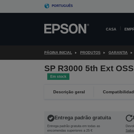
Skip
PORTUGUÊS
to
main
content
CASA
EMP
PÁGINA INICIAL
PRODUTOS
GARANTIA
SP R3000 5th Ext OS
Em stock
Descrição geral
Compatibilida
Entrega padrão gratuita
Entrega padrão gratuita em todas as
Devol
encomendas superiores a 25 €
Saiba