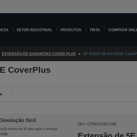
RESA
SETOR INDUSTRIAL
PRODUTOS
TINTA
COMPRAR ONL
EXTENSÃO DE GARANTIAS COVER PLUS
SP R3000 5th Ext OSSE CoverP
SE CoverPlus
de
Devolução fácil
SKU: CP5EOSSECA86
ução dentro de 30 dias após a entrega.
Extensão de 5E 
 mais