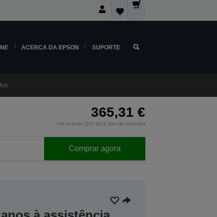
INE
ACERCA DA EPSON
SUPORTE
lus
365,31 €
IVA incluído (297,00 € IVA não incluído)
Comprar agora
anos à assistência