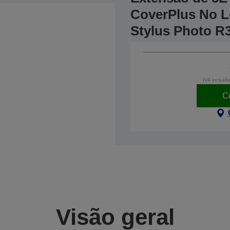
CoverPlus No Lo
Stylus Photo R
IVA incluíd
C
Visão geral