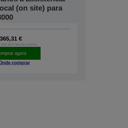
cal (on site) para
3000
365,31 €
o (297,00 € IVA não incluído)
omprar agora
Onde comprar