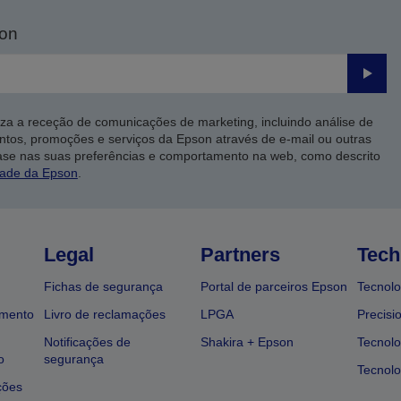
son
Enviar
iza a receção de comunicações de marketing, incluindo análise de
ntos, promoções e serviços da Epson através de e-mail ou outras
ase nas suas preferências e comportamento na web, como descrito
dade da Epson
.
Legal
Partners
Tech
Fichas de segurança
Portal de parceiros Epson
Tecnolo
amento
Livro de reclamações
LPGA
Precisi
Notificações de
Shakira + Epson
Tecnolo
o
segurança
Tecnolo
ções