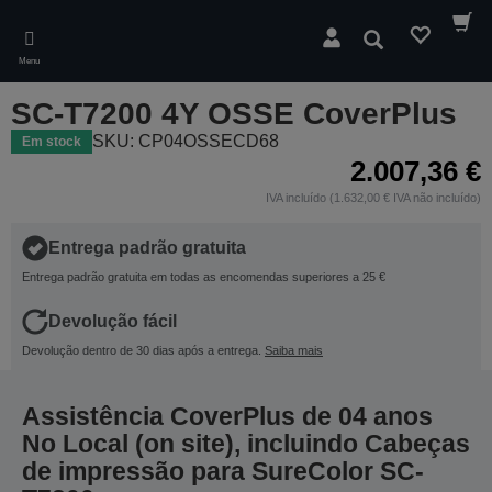
Skip
to
Pesquisar
main
Menu
content
SC-T7200 4Y OSSE CoverPlus
SKU: CP04OSSECD68
Em stock
2.007,36 €
IVA incluído (1.632,00 € IVA não incluído)
Entrega padrão gratuita
Entrega padrão gratuita em todas as encomendas superiores a 25 €
Devolução fácil
Devolução dentro de 30 dias após a entrega.
Saiba mais
Assistência CoverPlus de 04 anos
No Local (on site), incluindo Cabeças
de impressão para SureColor SC-