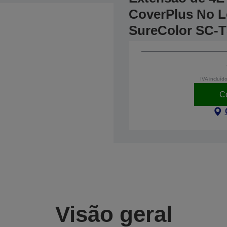
CoverPlus No Lo
SureColor SC-T
IVA incluíd
C
Visão geral