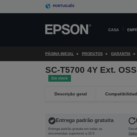
Skip
PORTUGUÊS
to
main
content
CASA
EMP
PÁGINA INICIAL
PRODUTOS
GARANTIA
SC-T5700 4Y Ext. OS
Em stock
Descrição geral
Compatibilida
Entrega padrão gratuita
Entrega padrão gratuita em todas as
Devol
encomendas superiores a 25 €
Saiba