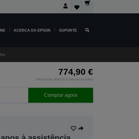
INE
ACERCA DA EPSON
SUPORTE
lus
774,90 €
IVA incluído (630,00 € IVA não incluído)
Comprar agora
anos à assistência