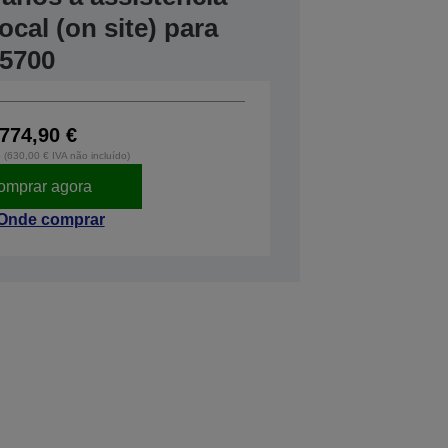
cal (on site) para
5700
774,90 €
o (630,00 € IVA não incluído)
omprar agora
Onde comprar