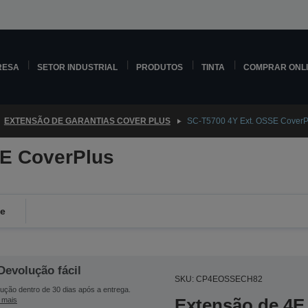
RESA
SETOR INDUSTRIAL
PRODUTOS
TINTA
COMPRAR ONL
EXTENSÃO DE GARANTIAS COVER PLUS
SC-T5700 4Y Ext. OSSE CoverP
SE CoverPlus
de
Devolução fácil
SKU: CP4EOSSECH82
ução dentro de 30 dias após a entrega.
Extensão de 4E 
 mais