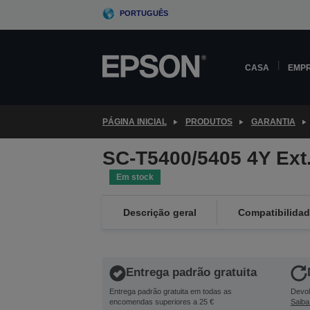
Skip
PORTUGUÊS
to
main
content
CASA
EMP
PÁGINA INICIAL
PRODUTOS
GARANTIA
SC-T5400/5405 4Y Ext
Em stock
Descrição geral
Compatibilida
Entrega padrão gratuita
Entrega padrão gratuita em todas as
Devol
encomendas superiores a 25 €
Saiba