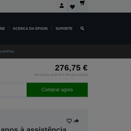
INE
ACERCA DA EPSON
SUPORTE
overPlus
276,75 €
IVA incluído (225,00 € IVA não incluído)
Comprar agora
anos à assistência