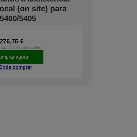
cal (on site) para
5400/5405
276,75 €
o (225,00 € IVA não incluído)
omprar agora
Onde comprar