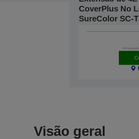
CoverPlus No Lo
SureColor SC-T
IVA incluíd
C
Visão geral