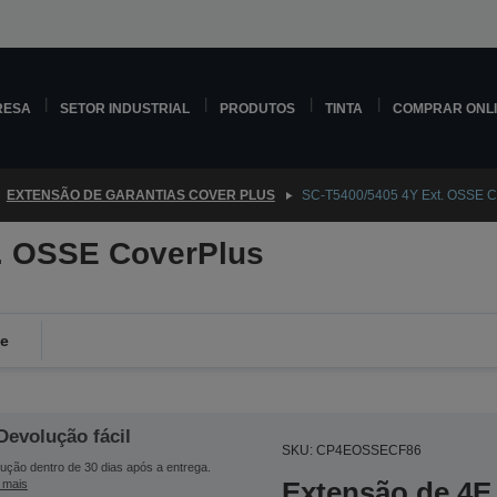
RESA
SETOR INDUSTRIAL
PRODUTOS
TINTA
COMPRAR ONL
EXTENSÃO DE GARANTIAS COVER PLUS
SC-T5400/5405 4Y Ext. OSSE C
. OSSE CoverPlus
de
Devolução fácil
SKU: CP4EOSSECF86
ução dentro de 30 dias após a entrega.
Extensão de 4E 
 mais