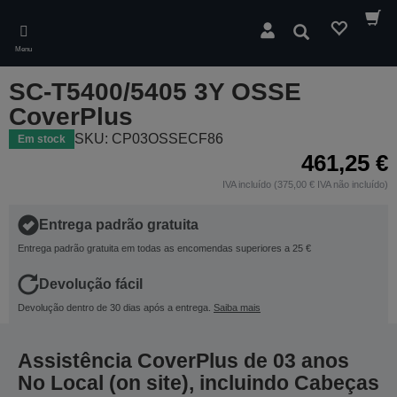
Skip
to
Pesquisar
main
Menu
content
SC-T5400/5405 3Y OSSE
CoverPlus
SKU: CP03OSSECF86
Em stock
461,25 €
IVA incluído (375,00 € IVA não incluído)
Entrega padrão gratuita
Entrega padrão gratuita em todas as encomendas superiores a 25 €
Devolução fácil
Devolução dentro de 30 dias após a entrega.
Saiba mais
Assistência CoverPlus de 03 anos
No Local (on site), incluindo Cabeças