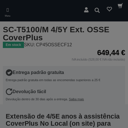
Skip
to
Pesquisar
main
Menu
content
SC-T5100/M 4/5Y Ext. OSSE
CoverPlus
SKU: CP45OSSECF12
Em stock
649,44 €
IVA incluído (528,00 € IVA não incluído)
Entrega padrão gratuita
Entrega padrão gratuita em todas as encomendas superiores a 25 €
Devolução fácil
Devolução dentro de 30 dias após a entrega.
Saiba mais
Extensão de 4/5E anos à assistência
CoverPlus No Local (on site) para