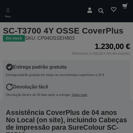
Skip
to
Pesquisar
main
Menu
content
SC-T3700 4Y OSSE CoverPlus
SKU: CP04OSSEH803
Em stock
1.230,00 €
IVA incluído (1.000,00 € IVA não incluído)
Entrega padrão gratuita
Entrega padrão gratuita em todas as encomendas superiores a 25 €
Devolução fácil
Devolução dentro de 30 dias após a entrega.
Saiba mais
Assistência CoverPlus de 04 anos
No Local (on site), incluindo Cabeças
de impressão para SureColour SC-