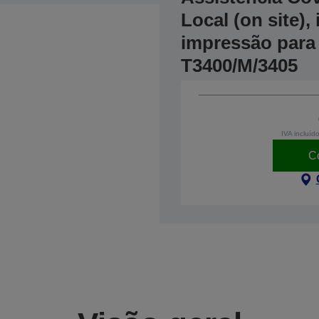
Local (on site)
impressão para
T3400/M/3405
IVA incluíd
C