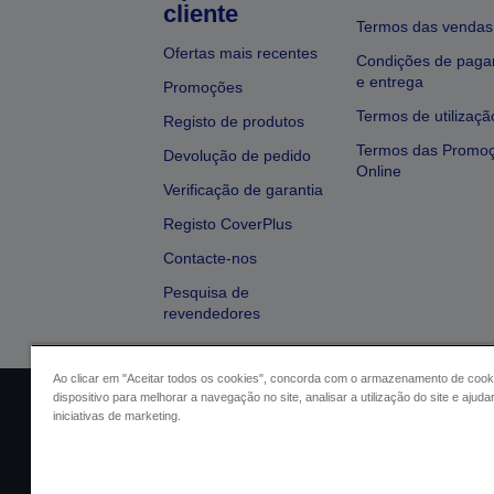
cliente
Termos das vendas
Ofertas mais recentes
Condições de pag
e entrega
Promoções
Termos de utilizaçã
Registo de produtos
Termos das Promo
Devolução de pedido
Online
Verificação de garantia
Registo CoverPlus
Contacte-nos
Pesquisa de
revendedores
Ao clicar em "Aceitar todos os cookies", concorda com o armazenamento de cook
dispositivo para melhorar a navegação no site, analisar a utilização do site e ajud
Identificação do vendedor
Identifica
iniciativas de marketing.
Conformidade com o Regu