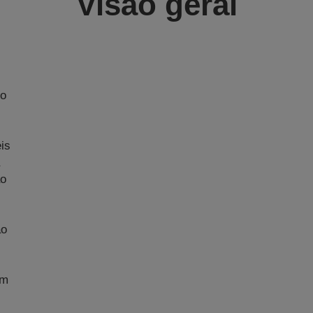
Visão geral
No
m
is
ão
ão
im