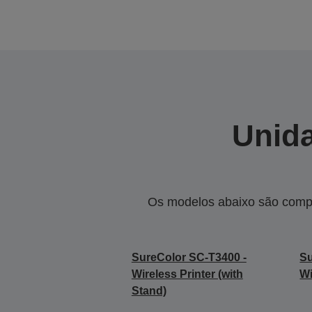
Unida
Os modelos abaixo são compa
SureColor SC-T3400 -
Su
Wireless Printer (with
Wi
Stand)