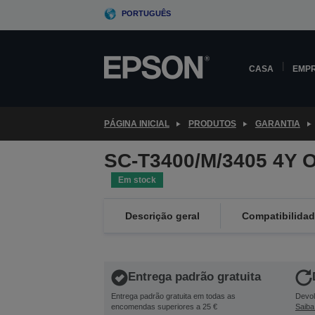
Skip
PORTUGUÊS
to
main
content
CASA
EMP
PÁGINA INICIAL
PRODUTOS
GARANTIA
SC-T3400/M/3405 4Y 
Em stock
Descrição geral
Compatibilida
Entrega padrão gratuita
Entrega padrão gratuita em todas as
Devol
encomendas superiores a 25 €
Saiba