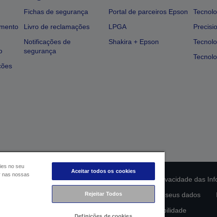
Fichas de segurança
Portal de parceiros Epson
Tecnolo
amento
Livro de reclamações
LPGA
Precisi
Notificações de
Shakira + Epson
Tecnolo
o
segurança
Tecnolo
ções
ies no seu
Aceitar todos os cookies
ar nas nossas
ção da conformidade do produto
Declaração de Privacidade das In
lamento de Dados da UE
Rejeitar Todos
Contacte-nos sobre os seus dados
Compromisso da Epson para com a acessibilidade
Definições de cookies