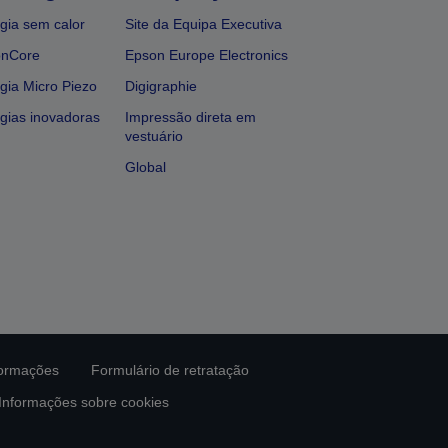
gia sem calor
Site da Equipa Executiva
onCore
Epson Europe Electronics
gia Micro Piezo
Digigraphie
gias inovadoras
Impressão direta em
vestuário
Global
formações
Formulário de retratação
Informações sobre cookies