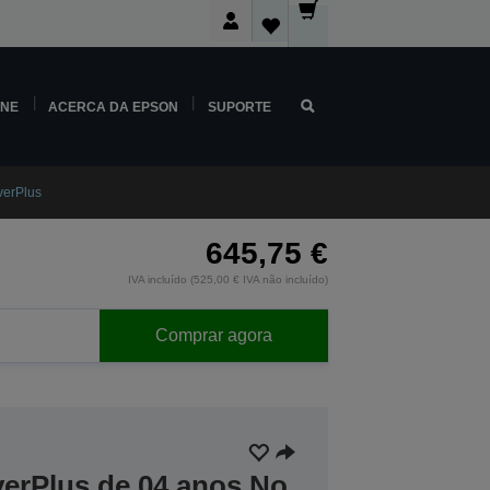
INE
ACERCA DA EPSON
SUPORTE
erPlus
645,75 €
IVA incluído (525,00 € IVA não incluído)
Comprar agora
verPlus de 04 anos No