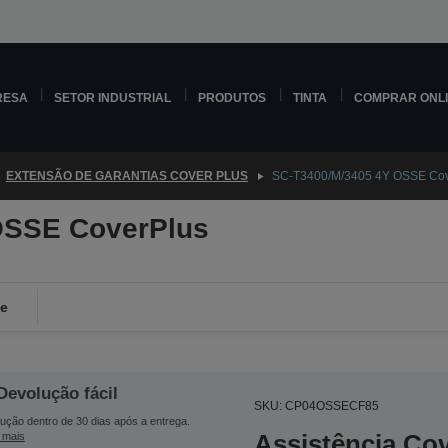
RESA
SETOR INDUSTRIAL
PRODUTOS
TINTA
COMPRAR ONL
EXTENSÃO DE GARANTIAS COVER PLUS
SC-T3400/M/3405 4Y OSSE Cov
OSSE CoverPlus
de
Devolução fácil
SKU: CP04OSSECF85
ução dentro de 30 dias após a entrega.
Assistência Co
 mais