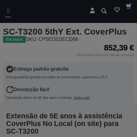
Skip
to
Pesquisar
main
Menu
content
SC-T3200 5thY Ext. CoverPlus
SKU: CP5EOSSECD66
Em stock
852,39 €
IVA incluído (693,00 € IVA não incluído)
Entrega padrão gratuita
Entrega padrão gratuita em todas as encomendas superiores a 25 €
Devolução fácil
Devolução dentro de 30 dias após a entrega.
Saiba mais
Extensão de 5E anos à assistência
CoverPlus No Local (on site) para
SC-T3200