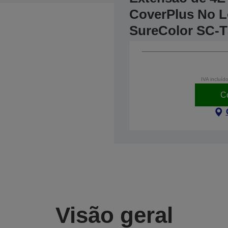
CoverPlus No Lo
SureColor SC-
IVA incluíd
C
Visão geral