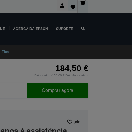
INE
ACERCA DA EPSON
SUPORTE
rPlus
184,50 €
IVA incluído (150,00 € IVA não incluído)
Comprar agora
anos à assistência