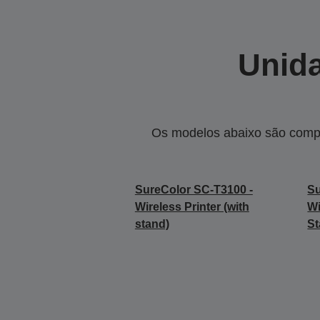
Unida
Os modelos abaixo são compa
SureColor SC-T3100 -
Su
Wireless Printer (with
Wi
stand)
St