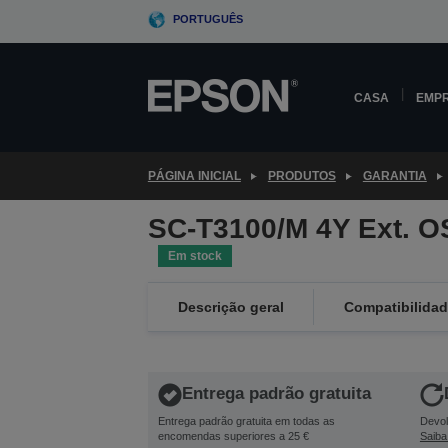
Skip
PORTUGUÊS
to
main
content
CASA
EMP
PÁGINA INICIAL
PRODUTOS
GARANTIA
SC-T3100/M 4Y Ext. 
Em stock
Descrição geral
Compatibilida
Entrega padrão gratuita
Entrega padrão gratuita em todas as
Devol
encomendas superiores a 25 €
Saiba