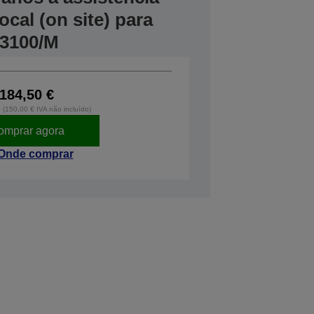
cal (on site) para
T3100/M
184,50 €
o (150,00 € IVA não incluído)
omprar agora
Onde comprar