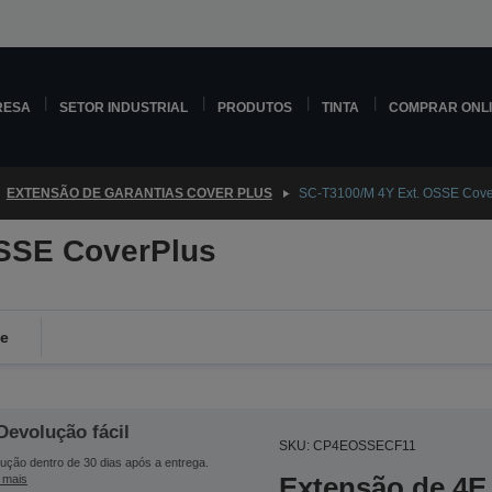
RESA
SETOR INDUSTRIAL
PRODUTOS
TINTA
COMPRAR ONL
EXTENSÃO DE GARANTIAS COVER PLUS
SC-T3100/M 4Y Ext. OSSE Cove
OSSE CoverPlus
de
Devolução fácil
SKU: CP4EOSSECF11
ução dentro de 30 dias após a entrega.
Extensão de 4E 
 mais