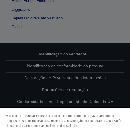
Epson Europe Electronics
Digigraphie
Impressão direta em vestuário
Global
Identificação do vendedor
Identificação da conformidade do produto
Declaração de Privacidade das Informações
Formulário de retratação
Conformidade com o Regulamento de Dados da UE
Contacte-nos sobre os seus dados
Ao clicar em "Aceitar todos os cookies", concorda com o armazenamento de
cookies no seu dispositivo para melhorar a navegação no site, analisar a utilização
Informações sobre cookies
do site e ajudar nas nossas iniciativas de marketing.