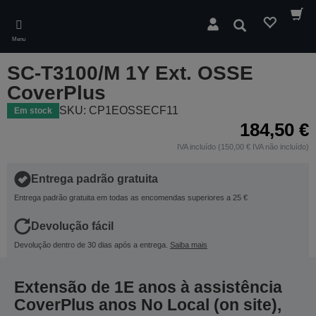
Skip
to
Pesquisar
main
Menu
content
SC-T3100/M 1Y Ext. OSSE
CoverPlus
SKU: CP1EOSSECF11
Em stock
184,50 €
IVA incluído (150,00 € IVA não incluído)
Entrega padrão gratuita
Entrega padrão gratuita em todas as encomendas superiores a 25 €
Devolução fácil
Devolução dentro de 30 dias após a entrega.
Saiba mais
Extensão de 1E anos à assistência
CoverPlus anos No Local (on site),