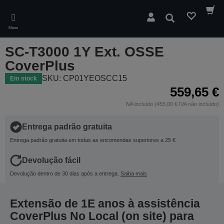
Skip
to
Pesquisar
main
Menu
content
SC-T3000 1Y Ext. OSSE
CoverPlus
SKU: CP01YEOSCC15
Em stock
559,65 €
IVA incluído (455,00 € IVA não incluído)
Entrega padrão gratuita
Entrega padrão gratuita em todas as encomendas superiores a 25 €
Devolução fácil
Devolução dentro de 30 dias após a entrega.
Saiba mais
Extensão de 1E anos à assistência
CoverPlus No Local (on site) para