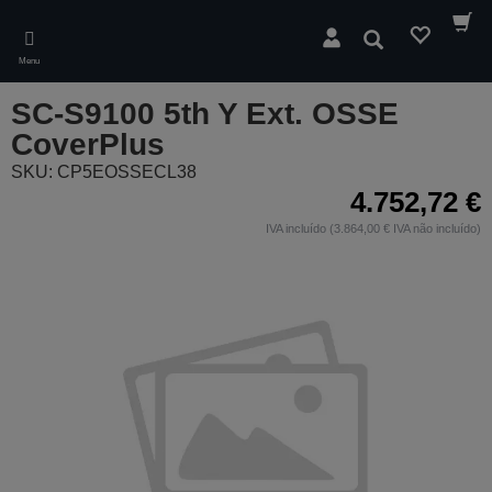
Skip
to
Pesquisar
main
Menu
content
SC-S9100 5th Y Ext. OSSE
CoverPlus
SKU: CP5EOSSECL38
4.752,72 €
IVA incluído (3.864,00 € IVA não incluído)