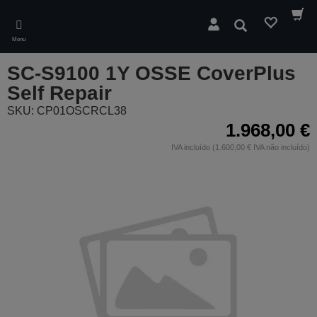
Skip
to
Pesquisar
main
Menu
content
SC-S9100 1Y OSSE CoverPlus
Self Repair
SKU: CP01OSCRCL38
1.968,00 €
IVA incluído (1.600,00 € IVA não incluído)