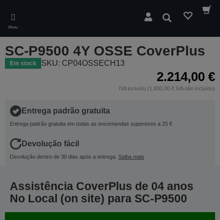
Skip
to
Pesquisar
main
Menu
content
SC-P9500 4Y OSSE CoverPlus
SKU: CP04OSSECH13
Em stock
2.214,00 €
IVA incluído (1.800,00 € IVA não incluído)
Entrega padrão gratuita
Entrega padrão gratuita em todas as encomendas superiores a 25 €
Devolução fácil
Devolução dentro de 30 dias após a entrega.
Saiba mais
Assistência CoverPlus de 04 anos
No Local (on site) para SC-P9500