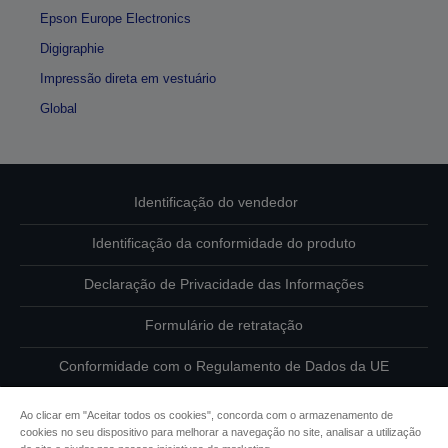
Epson Europe Electronics
Digigraphie
Impressão direta em vestuário
Global
Identificação do vendedor
Identificação da conformidade do produto
Declaração de Privacidade das Informações
Formulário de retratação
Conformidade com o Regulamento de Dados da UE
Contacte-nos sobre os seus dados
Ao clicar em "Aceitar todos os cookies", concorda com o armazenamento de
cookies no seu dispositivo para melhorar a navegação no site, analisar a utilização