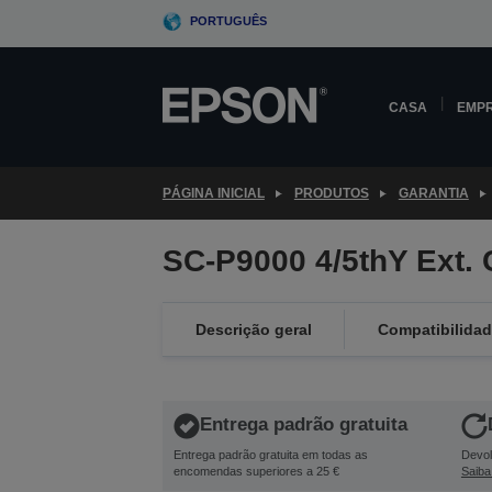
Skip
PORTUGUÊS
to
main
content
CASA
EMP
PÁGINA INICIAL
PRODUTOS
GARANTIA
SC-P9000 4/5thY Ext.
Descrição geral
Compatibilida
Entrega padrão gratuita
Entrega padrão gratuita em todas as
Devol
encomendas superiores a 25 €
Saiba