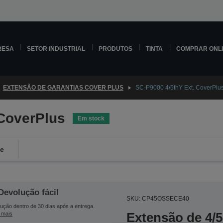
RESA
SETOR INDUSTRIAL
PRODUTOS
TINTA
COMPRAR ONL
EXTENSÃO DE GARANTIAS COVER PLUS
SC-P9000 4/5thY Ext. CoverPlu
 CoverPlus
Em stock
de
Devolução fácil
SKU: CP45OSSECE40
ução dentro de 30 dias após a entrega.
Extensão de 4/5
 mais