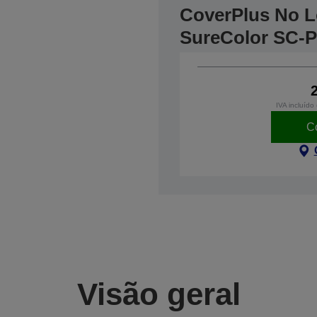
CoverPlus No Lo
SureColor SC-
IVA incluído
C
Visão geral