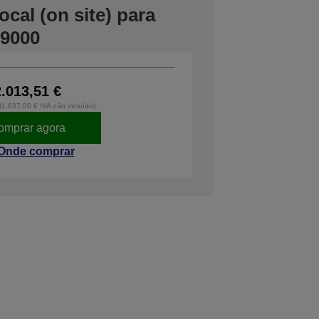
cal (on site) para
P9000
2.013,51 €
 (1.637,00 € IVA não incluído)
omprar agora
Onde comprar