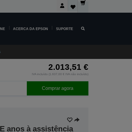
INE
ACERCA DA EPSON
SUPORTE
s
2.013,51 €
IVA incluído (1.637,00 € IVA não incluído)
Comprar agora
E anos à assistência