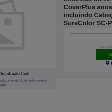
CoverPlus anos 
incluindo Cabe
SureColor SC-
IVA incluíd
C
Devolução fácil
ução dentro de 30 dias após a entrega.
 mais