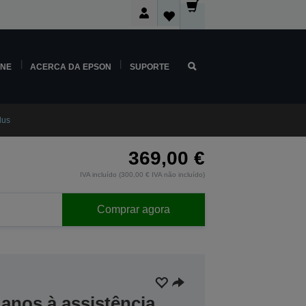
INE
ACERCA DA EPSON
SUPORTE
lus
369,00 €
IVA incluído (300,00 € IVA não incluído)
Comprar agora
anos à assistência