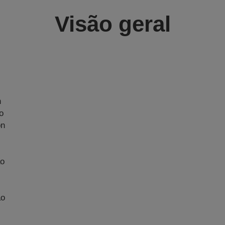
Visão geral
n
o
on
ão
ão