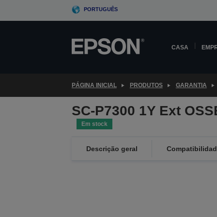
Skip
PORTUGUÊS
to
main
content
CASA
EMP
PÁGINA INICIAL
PRODUTOS
GARANTIA
SC-P7300 1Y Ext OSS
Em stock
Descrição geral
Compatibilida