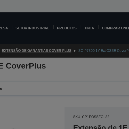
RESA
SETOR INDUSTRIAL
PRODUTOS
TINTA
COMPRAR ONL
EXTENSÃO DE GARANTIAS COVER PLUS
SC-P7300 1Y Ext OSSE CoverP
E CoverPlus
de
SKU: CP1EOSSECL82
Extensão de 1E 