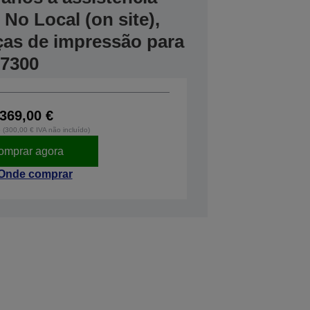
No Local (on site),
ças de impressão para
P7300
369,00 €
o (300,00 € IVA não incluído)
omprar agora
Onde comprar