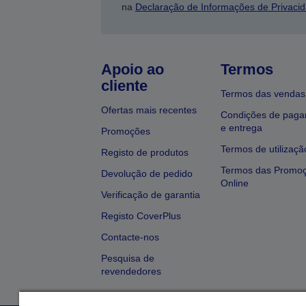
na
Declaração de Informações de Privaci
Apoio ao
Termos
cliente
Termos das vendas
Ofertas mais recentes
Condições de pag
e entrega
Promoções
Termos de utilizaçã
Registo de produtos
Termos das Promo
Devolução de pedido
Online
Verificação de garantia
Registo CoverPlus
Contacte-nos
Pesquisa de
revendedores