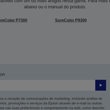
tíveis com um ou mais artigos nesta gama. Para mais de
abaixo ou o manual do produto.
reColor P7300
SureColor P9300
son
Enviar
iza a receção de comunicações de marketing, incluindo análise de
ntos, promoções e serviços da Epson através de e-mail ou outras
ase nas suas preferências e comportamento na web, como descrito