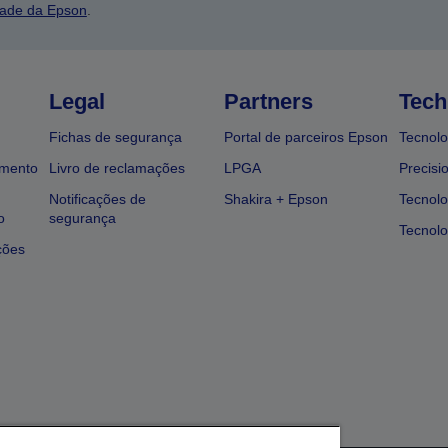
dade da Epson
.
Legal
Partners
Tech
Fichas de segurança
Portal de parceiros Epson
Tecnolo
amento
Livro de reclamações
LPGA
Precisi
Notificações de
Shakira + Epson
Tecnolo
o
segurança
Tecnolo
ções