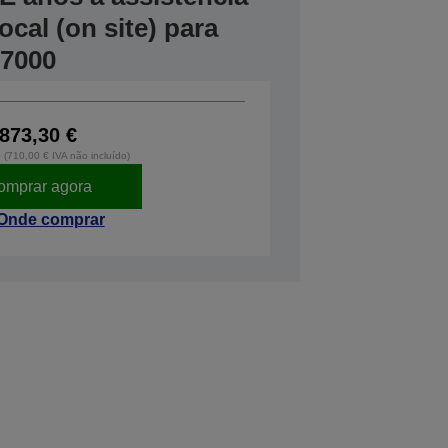
cal (on site) para
P7000
873,30 €
o (710,00 € IVA não incluído)
omprar agora
Onde comprar