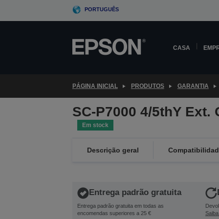
Skip
PORTUGUÊS
to
main
content
CASA
EMP
PÁGINA INICIAL
PRODUTOS
GARANTIA
SC-P7000 4/5thY Ext.
Em stock
Descrição geral
Compatibilida
Entrega padrão gratuita
Entrega padrão gratuita em todas as
Devol
encomendas superiores a 25 €
Saiba