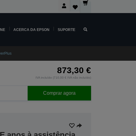
INE
ACERCA DA EPSON
SUPORTE
verPlus
873,30 €
IVA incluído (710,00 € IVA não incluído)
Comprar agora
E anos à assistência