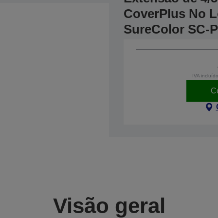
CoverPlus No Lo
SureColor SC-
IVA incluíd
C
Visão geral