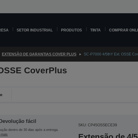
RESA
SETOR INDUSTRIAL
PRODUTOS
TINTA
COMPRAR ONL
EXTENSÃO DE GARANTIAS COVER PLUS
SC-P7000 4/5thY Ext. OSSE Co
 OSSE CoverPlus
de
Devolução fácil
SKU: CP45OSSECE39
ução dentro de 30 dias após a entrega.
Extensão de 4/5
 mais