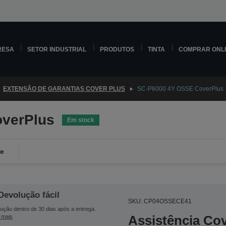
RESA
SETOR INDUSTRIAL
PRODUTOS
TINTA
COMPRAR ONL
EXTENSÃO DE GARANTIAS COVER PLUS
SC-P6000 4Y OSSE CoverPlus
verPlus
Em stock
de
Devolução fácil
SKU: CP04OSSECE41
ução dentro de 30 dias após a entrega.
Assistência Co
 mais