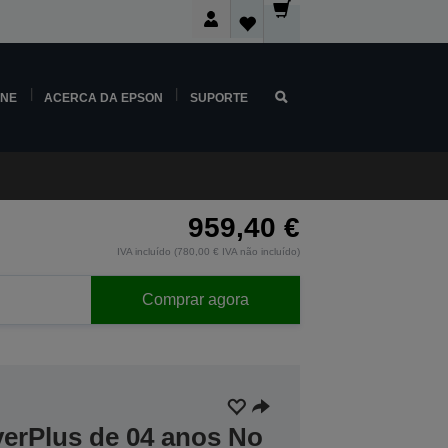
INE
ACERCA DA EPSON
SUPORTE
959,40 €
IVA incluído (780,00 € IVA não incluído)
Comprar agora
verPlus de 04 anos No