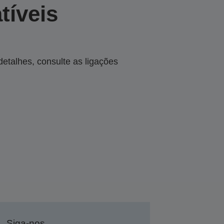
tíveis
talhes, consulte as ligações
Siga-nos