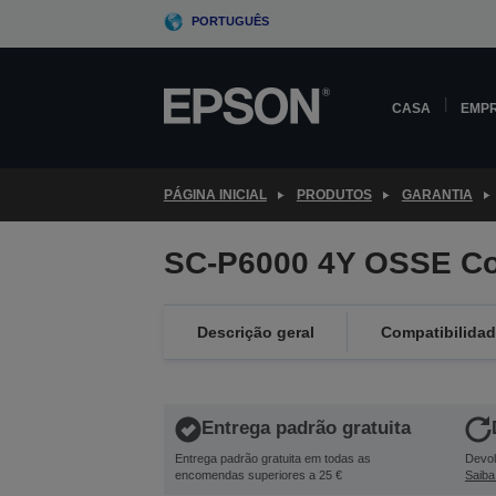
Skip
PORTUGUÊS
to
main
content
CASA
EMP
PÁGINA INICIAL
PRODUTOS
GARANTIA
SC-P6000 4Y OSSE Co
Descrição geral
Compatibilida
Entrega padrão gratuita
Entrega padrão gratuita em todas as
Devol
encomendas superiores a 25 €
Saiba