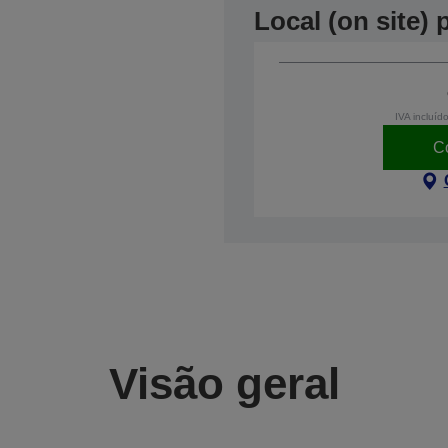
Local (on site)
IVA incluíd
C
Visão geral