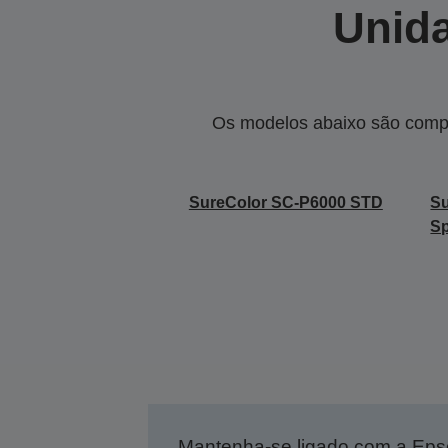
Unida
Os modelos abaixo são compa
SureColor SC-P6000 STD
S
Sp
Mantenha-se ligado com a Ep