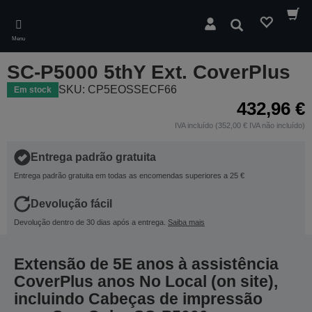
Skip
to
Pesquisar
main
Menu
content
SC-P5000 5thY Ext. CoverPlus
SKU: CP5EOSSECF66
Em stock
432,96 €
IVA incluído (352,00 € IVA não incluído)
Entrega padrão gratuita
Entrega padrão gratuita em todas as encomendas superiores a 25 €
Devolução fácil
Devolução dentro de 30 dias após a entrega.
Saiba mais
Extensão de 5E anos à assistência
CoverPlus anos No Local (on site),
incluindo Cabeças de impressão