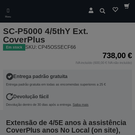
Skip
to
Pesquisar
main
Menu
content
SC-P5000 4/5thY Ext.
CoverPlus
SKU: CP45OSSECF66
Em stock
738,00 €
IVA incluído (600,00 € IVA não incluído)
Entrega padrão gratuita
Entrega padrão gratuita em todas as encomendas superiores a 25 €
Devolução fácil
Devolução dentro de 30 dias após a entrega.
Saiba mais
Extensão de 4/5E anos à assistência
CoverPlus anos No Local (on site),