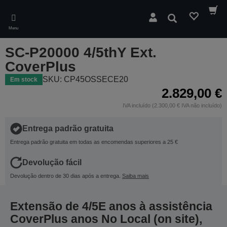
Skip
to
Pesquisar
main
Menu
content
SC-P20000 4/5thY Ext.
CoverPlus
SKU: CP45OSSECE20
Em stock
2.829,00 €
IVA incluído (2.300,00 € IVA não incluído)
Entrega padrão gratuita
Entrega padrão gratuita em todas as encomendas superiores a 25 €
Devolução fácil
Devolução dentro de 30 dias após a entrega.
Saiba mais
Extensão de 4/5E anos à assistência
CoverPlus anos No Local (on site),