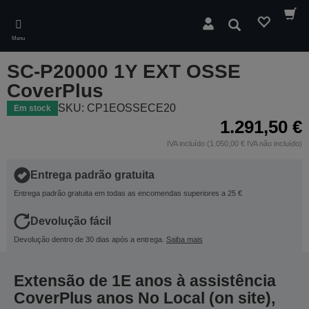
Skip
to
Pesquisar
main
Menu
content
SC-P20000 1Y EXT OSSE
CoverPlus
SKU: CP1EOSSECE20
Em stock
1.291,50 €
IVA incluído (1.050,00 € IVA não incluído)
Entrega padrão gratuita
Entrega padrão gratuita em todas as encomendas superiores a 25 €
Devolução fácil
Devolução dentro de 30 dias após a entrega.
Saiba mais
Extensão de 1E anos à assistência
CoverPlus anos No Local (on site),