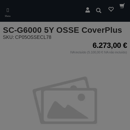
Skip
to
Pesquisar
main
Menu
content
SC-G6000 5Y OSSE CoverPlus
SKU: CP05OSSECL78
6.273,00 €
IVA incluído (5.100,00 € IVA não incluído)