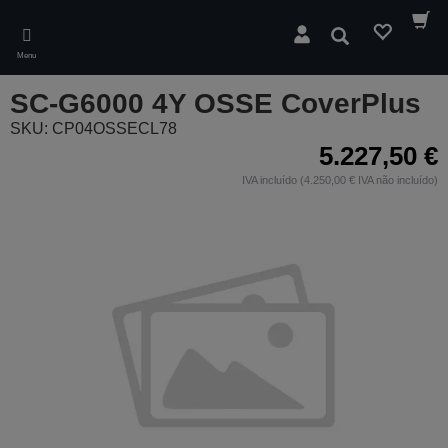
Skip
to
Pesquisar
main
Menu
content
SC-G6000 4Y OSSE CoverPlus
SKU: CP04OSSECL78
5.227,50 €
IVA incluído (4.250,00 € IVA não incluído)