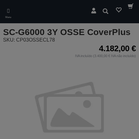
Skip
to
Pesquisar
main
Menu
content
SC-G6000 3Y OSSE CoverPlus
SKU: CP03OSSECL78
4.182,00 €
IVA incluído (3.400,00 € IVA não incluído)