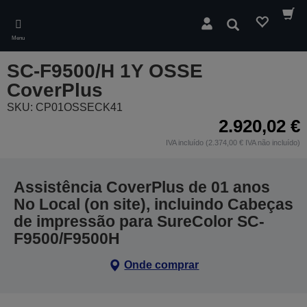
Skip
to
Pesquisar
main
Menu
content
SC-F9500/H 1Y OSSE
CoverPlus
SKU: CP01OSSECK41
2.920,02 €
IVA incluído (2.374,00 € IVA não incluído)
Assistência CoverPlus de 01 anos
No Local (on site), incluindo Cabeças
de impressão para SureColor SC-
F9500/F9500H
Onde comprar