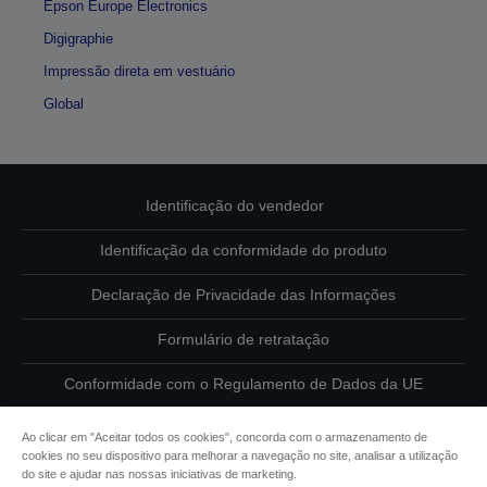
Epson Europe Electronics
Digigraphie
Impressão direta em vestuário
Global
Identificação do vendedor
Identificação da conformidade do produto
Declaração de Privacidade das Informações
Formulário de retratação
Conformidade com o Regulamento de Dados da UE
Contacte-nos sobre os seus dados
Ao clicar em "Aceitar todos os cookies", concorda com o armazenamento de
cookies no seu dispositivo para melhorar a navegação no site, analisar a utilização
Informações sobre cookies
do site e ajudar nas nossas iniciativas de marketing.