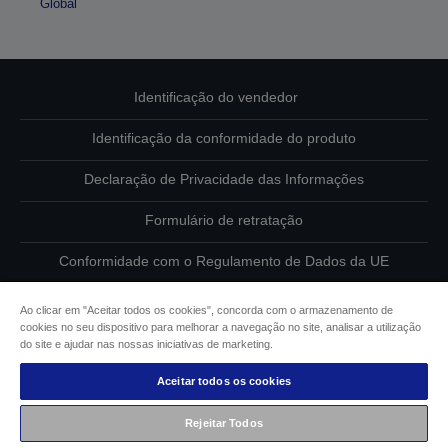
Global
Identificação do vendedor
Identificação da conformidade do produto
Declaração de Privacidade das Informações
Formulário de retratação
Conformidade com o Regulamento de Dados da UE
Contacte-nos sobre os seus dados
Ao clicar em "Aceitar todos os cookies", concorda com o armazenamento de
cookies no seu dispositivo para melhorar a navegação no site, analisar a utilização
Informações sobre cookies
do site e ajudar nas nossas iniciativas de marketing.
Aceitar todos os cookies
Compromisso da Epson para com a acessibilidade
Rejeitar Todos
Copyright © 2026 Seiko Epson