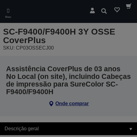
Skip
to
Pesquisar
main
Menu
content
SC-F9400/F9400H 3Y OSSE
CoverPlus
SKU: CP03OSSECJ00
Assistência CoverPlus de 03 anos
No Local (on site), incluindo Cabeças
de impressão para SureColor SC-
F9400/F9400H
Onde comprar
Descrição geral