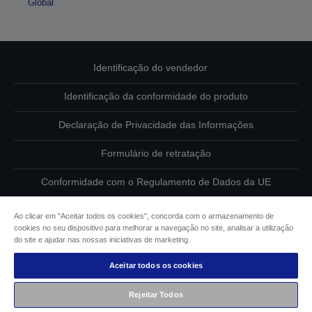
Global
Identificação do vendedor
Identificação da conformidade do produto
Declaração de Privacidade das Informações
Formulário de retratação
Conformidade com o Regulamento de Dados da UE
Contacte-nos sobre os seus dados
Ao clicar em "Aceitar todos os cookies", concorda com o armazenamento de
cookies no seu dispositivo para melhorar a navegação no site, analisar a utilização
Informações sobre cookies
do site e ajudar nas nossas iniciativas de marketing.
Aceitar todos os cookies
Compromisso da Epson para com a acessibilidade
Rejeitar Todos
Copyright © 2026 Seiko Epson