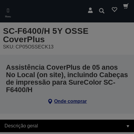
Skip
to
Pesquisar
main
Menu
content
SC-F6400/H 5Y OSSE
CoverPlus
SKU: CP05OSSECK13
Assistência CoverPlus de 05 anos
No Local (on site), incluindo Cabeças
de impressão para SureColor SC-
F6400/H
Onde comprar
Descrição geral