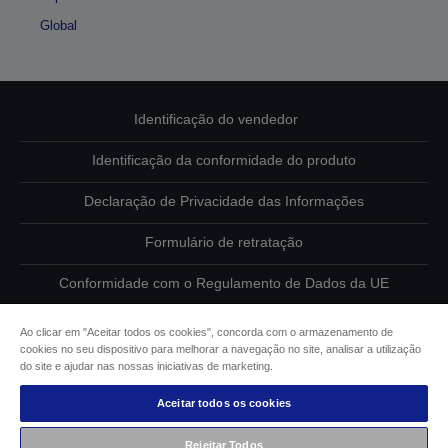
Global
Identificação do vendedor
Identificação da conformidade do produto
Declaração de Privacidade das Informações
Formulário de retratação
Conformidade com o Regulamento de Dados da UE
Contacte-nos sobre os seus dados
Ao clicar em "Aceitar todos os cookies", concorda com o armazenamento de
cookies no seu dispositivo para melhorar a navegação no site, analisar a utilização
Informações sobre cookies
do site e ajudar nas nossas iniciativas de marketing.
Aceitar todos os cookies
Compromisso da Epson para com a acessibilidade
Rejeitar Todos