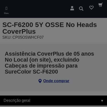
Skip
to
Pesquisar
main
Menu
content
SC-F6200 5Y OSSE No Heads
CoverPlus
SKU: CP05OSWHCF07
Assistência CoverPlus de 05 anos
No Local (on site), excluindo
Cabeças de impressão para
SureColor SC-F6200
Onde comprar
Descrição geral