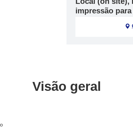
Local (on site)
impressão para
Visão geral
No
m