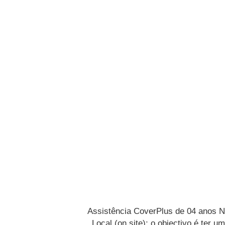
Assistência CoverPlus de 04 anos 
Local (on site); o objectivo é ter u