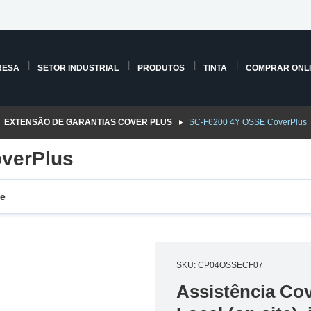
RESA
SETOR INDUSTRIAL
PRODUTOS
TINTA
COMPRAR ONL
EXTENSÃO DE GARANTIAS COVER PLUS
SC-F6200 4Y OSSE CoverPlus
verPlus
de
SKU: CP04OSSECF07
Assistência Co