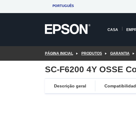
Skip
PORTUGUÊS
to
main
content
CASA
EMP
PÁGINA INICIAL
PRODUTOS
GARANTIA
SC-F6200 4Y OSSE Co
Descrição geral
Compatibilida