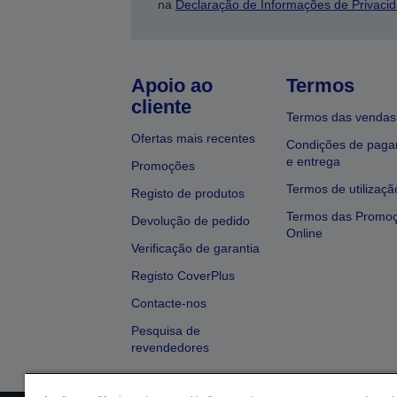
na
Declaração de Informações de Privaci
Apoio ao
Termos
cliente
Termos das vendas
Ofertas mais recentes
Condições de pag
e entrega
Promoções
Termos de utilizaçã
Registo de produtos
Termos das Promo
Devolução de pedido
Online
Verificação de garantia
Registo CoverPlus
Contacte-nos
Pesquisa de
revendedores