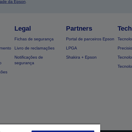
dade da Epson
.
Legal
Partners
Tech
Fichas de segurança
Portal de parceiros Epson
Tecnolo
amento
Livro de reclamações
LPGA
Precisi
Notificações de
Shakira + Epson
Tecnolo
o
segurança
Tecnolo
ções