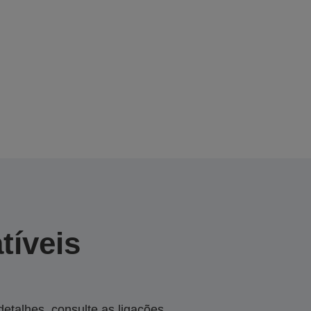
tíveis
talhes, consulte as ligações