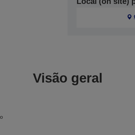
Local (on site)
Visão geral
No
m