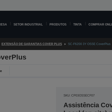
RESA
SETOR INDUSTRIAL
PRODUTOS
TINTA
COMPRAR ONL
EXTENSÃO DE GARANTIAS COVER PLUS
SC-F6200 3Y OSSE CoverPlus
verPlus
de
SKU: CP03OSSECF07
Assistência Co