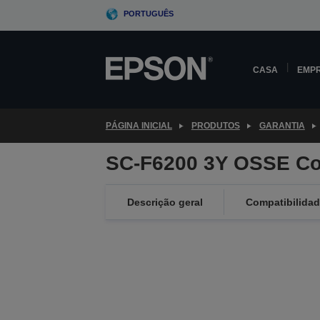
Skip
PORTUGUÊS
to
main
content
CASA
EMP
PÁGINA INICIAL
PRODUTOS
GARANTIA
SC-F6200 3Y OSSE Co
Descrição geral
Compatibilida