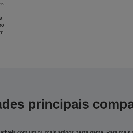
is
a
mo
am
des principais compa
tíveis com um ou mais artigos nesta gama. Para mais de