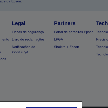
dade da Epson
.
Legal
Partners
Tech
Fichas de segurança
Portal de parceiros Epson
Tecnolo
amento
Livro de reclamações
LPGA
Precisi
Notificações de
Shakira + Epson
Tecnolo
o
segurança
Tecnolo
ções