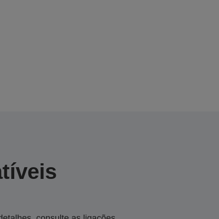
tíveis
talhes, consulte as ligações