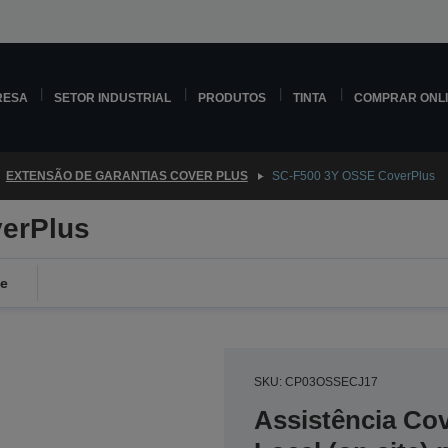
RESA
SETOR INDUSTRIAL
PRODUTOS
TINTA
COMPRAR ONL
EXTENSÃO DE GARANTIAS COVER PLUS
SC-F500 3Y OSSE CoverPlus
erPlus
de
SKU: CP03OSSECJ17
Assistência Co