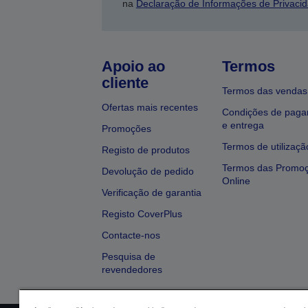
na
Declaração de Informações de Privaci
Apoio ao
Termos
cliente
Termos das vendas
Ofertas mais recentes
Condições de pag
e entrega
Promoções
Termos de utilizaçã
Registo de produtos
Termos das Promo
Devolução de pedido
Online
Verificação de garantia
Registo CoverPlus
Contacte-nos
Pesquisa de
revendedores