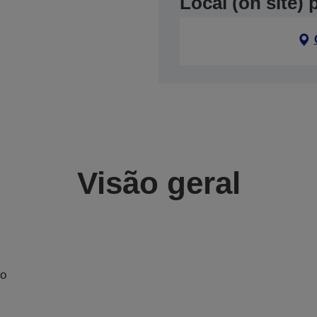
Local (on site)
Visão geral
No
m