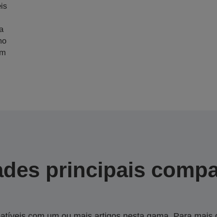
is
a
mo
am
des principais compa
tíveis com um ou mais artigos nesta gama. Para mais de