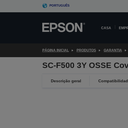
Skip
PORTUGUÊS
to
main
content
CASA
EMP
PÁGINA INICIAL
PRODUTOS
GARANTIA
SC-F500 3Y OSSE Cov
Descrição geral
Compatibilida