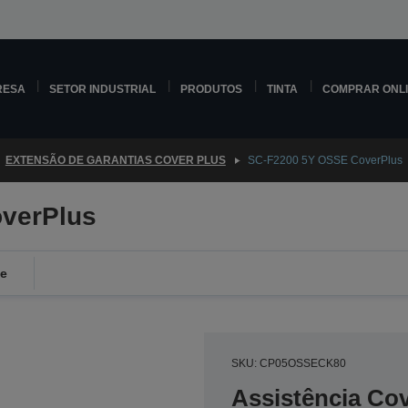
RESA
SETOR INDUSTRIAL
PRODUTOS
TINTA
COMPRAR ONL
EXTENSÃO DE GARANTIAS COVER PLUS
SC-F2200 5Y OSSE CoverPlus
verPlus
de
SKU: CP05OSSECK80
Assistência Co