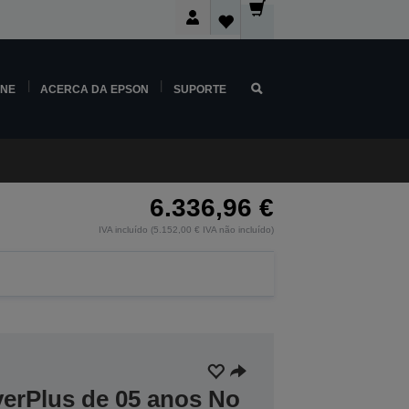
INE
ACERCA DA EPSON
SUPORTE
6.336,96 €
IVA incluído (5.152,00 € IVA não incluído)
verPlus de 05 anos No