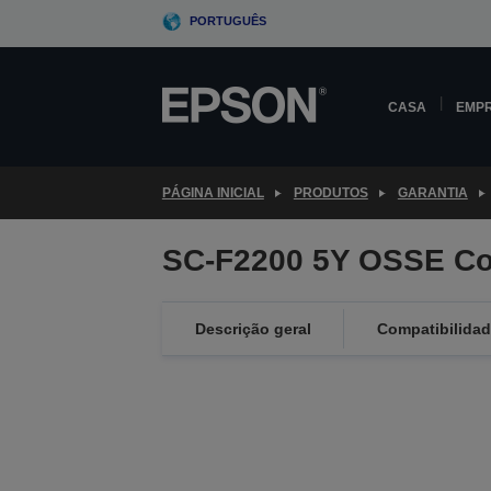
Skip
PORTUGUÊS
to
main
content
CASA
EMP
PÁGINA INICIAL
PRODUTOS
GARANTIA
SC-F2200 5Y OSSE Co
Descrição geral
Compatibilida