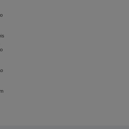
No
m
is
ão
ão
im