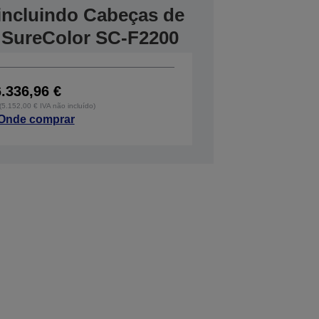
, incluindo Cabeças de
 SureColor SC-F2200
6.336,96 €
 (5.152,00 € IVA não incluído)
Onde comprar