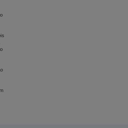
No
m
is
ão
ão
im