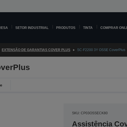
RESA
SETOR INDUSTRIAL
PRODUTOS
TINTA
COMPRAR ONL
EXTENSÃO DE GARANTIAS COVER PLUS
SC-F2200 3Y OSSE CoverPlus
verPlus
de
SKU: CP03OSSECK80
Assistência Co