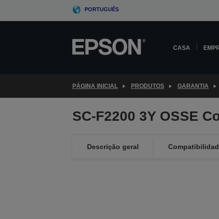
Skip
PORTUGUÊS
to
main
content
CASA
EMP
PÁGINA INICIAL
PRODUTOS
GARANTIA
SC-F2200 3Y OSSE Co
Descrição geral
Compatibilida