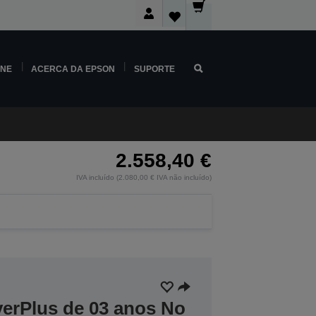
INE
ACERCA DA EPSON
SUPORTE
2.558,40 €
IVA incluído (2.080,00 € IVA não incluído)
verPlus de 03 anos No