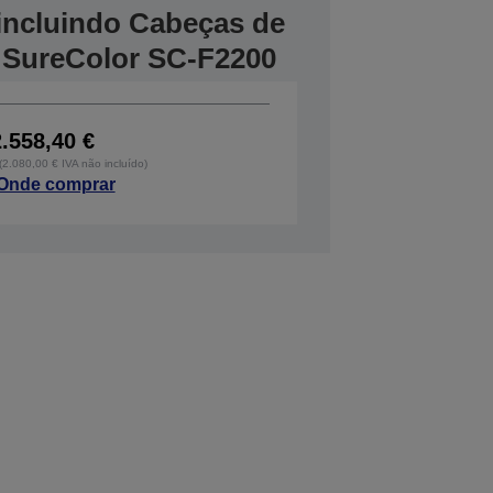
, incluindo Cabeças de
 SureColor SC-F2200
2.558,40 €
 (2.080,00 € IVA não incluído)
Onde comprar