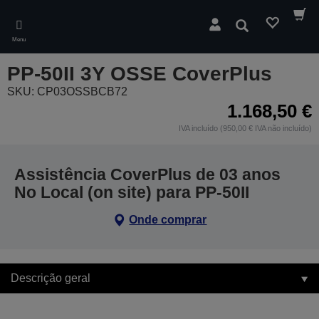
Skip
to
Pesquisar
main
Menu
content
PP-50II 3Y OSSE CoverPlus
SKU: CP03OSSBCB72
1.168,50 €
IVA incluído (950,00 € IVA não incluído)
Assistência CoverPlus de 03 anos
No Local (on site) para PP-50II
Onde comprar
Descrição geral