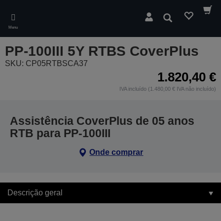
Skip
to
Pesquisar
main
Menu
content
PP-100III 5Y RTBS CoverPlus
SKU: CP05RTBSCA37
1.820,40 €
IVA incluído (1.480,00 € IVA não incluído)
Assistência CoverPlus de 05 anos
RTB para PP-100III
Onde comprar
Descrição geral