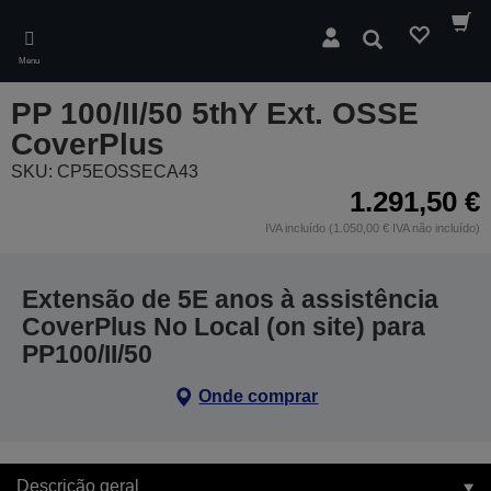
Skip
to
Pesquisar
main
Menu
content
PP 100/II/50 5thY Ext. OSSE
CoverPlus
SKU: CP5EOSSECA43
1.291,50 €
IVA incluído (1.050,00 € IVA não incluído)
Extensão de 5E anos à assistência
CoverPlus No Local (on site) para
PP100/II/50
Onde comprar
Descrição geral